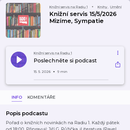
Knižní servis na Radiu 1
Knihy
,
Umění
Knižní servis 15/5/2026
Mizíme, Sympatie
Knižní servis na Radiu 1
Poslechněte si podcast
15. 5. 2026
9 min
INFO
KOMENTÁŘE
Popis podcastu
Pořad o knižních novinkách na Radiu 1. Každý pátek
od 18:00. Připravují: Jiří G. Růžička, iLiteratura (Pavel