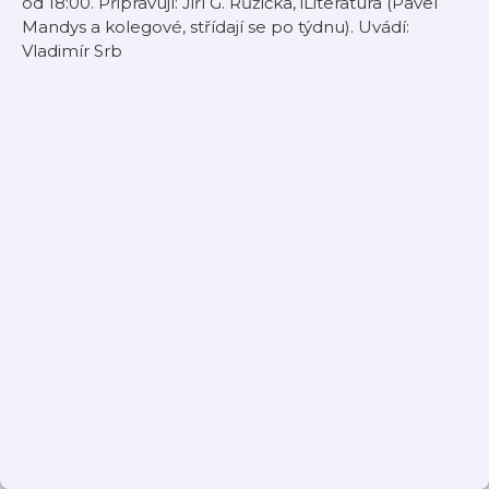
od 18:00. Připravují: Jiří G. Růžička, iLiteratura (Pavel
Mandys a kolegové, střídají se po týdnu). Uvádí:
Vladimír Srb