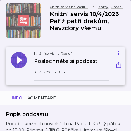
Knižní servis na Radiu 1
Knihy
,
Umění
Knižní servis 10/4/2026
Paříž patří drakům,
Navzdory všemu
Knižní servis na Radiu 1
Poslechněte si podcast
10. 4. 2026
8 min
INFO
KOMENTÁŘE
Popis podcastu
Pořad o knižních novinkách na Radiu 1. Každý pátek
od 18:00. Připravují: Jiří G. Růžička, iLiteratura (Pavel