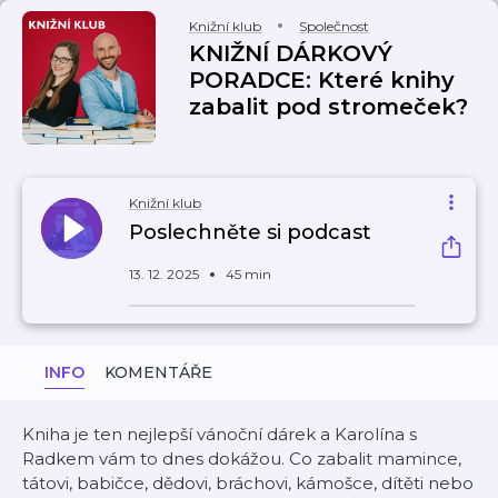
Knižní klub
Společnost
KNIŽNÍ DÁRKOVÝ
PORADCE: Které knihy
zabalit pod stromeček?
Knižní klub
Poslechněte si podcast
13. 12. 2025
45 min
INFO
KOMENTÁŘE
Kniha je ten nejlepší vánoční dárek a Karolína s
Radkem vám to dnes dokážou. Co zabalit mamince,
tátovi, babičce, dědovi, bráchovi, kámošce, dítěti nebo