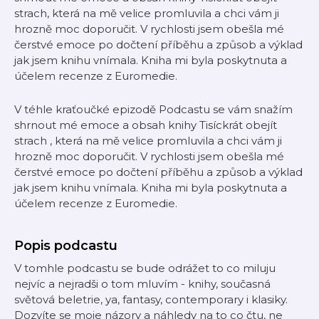
strach, která na mě velice promluvila a chci vám ji
hrozně moc doporučit. V rychlosti jsem obešla mé
čerstvé emoce po dočtení příběhu a způsob a výklad
jak jsem knihu vnímala. Kniha mi byla poskytnuta a
účelem recenze z Euromedie.
V téhle kraťoučké epizodě Podcastu se vám snažím
shrnout mé emoce a obsah knihy
Tisíckrát obejít
strach
, která na mě velice promluvila a chci vám ji
hrozně moc doporučit. V rychlosti jsem obešla mé
čerstvé emoce po dočtení příběhu a způsob a výklad
jak jsem knihu vnímala. Kniha mi byla poskytnuta a
účelem recenze z Euromedie.
Popis podcastu
V tomhle podcastu se bude odrážet to co miluju
nejvíc a nejradši o tom mluvím - knihy, současná
světová beletrie, ya, fantasy, contemporary i klasiky.
Dozvíte se moje názory a náhledy na to co čtu, ne