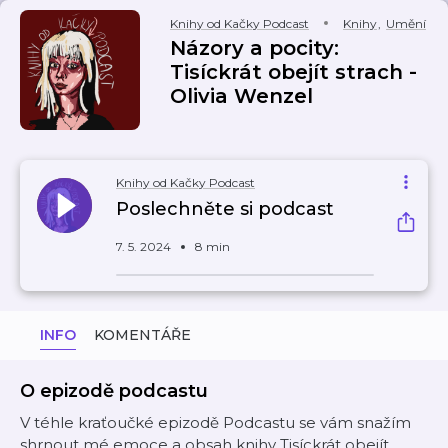
Knihy od Kačky Podcast
Knihy
,
Umění
Názory a pocity:
Tisíckrát obejít strach -
Olivia Wenzel
Knihy od Kačky Podcast
Poslechněte si podcast
7. 5. 2024
8 min
INFO
KOMENTÁŘE
O epizodě podcastu
V téhle kraťoučké epizodě Podcastu se vám snažím
shrnout mé emoce a obsah knihy Tisíckrát obejít