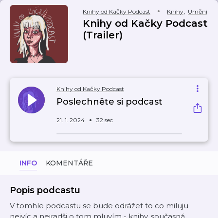
Knihy od Kačky Podcast
Knihy
,
Umění
Knihy od Kačky Podcast
(Trailer)
Knihy od Kačky Podcast
Poslechněte si podcast
21. 1. 2024
32 sec
INFO
KOMENTÁŘE
Popis podcastu
V tomhle podcastu se bude odrážet to co miluju
nejvíc a nejradši o tom mluvím - knihy, současná