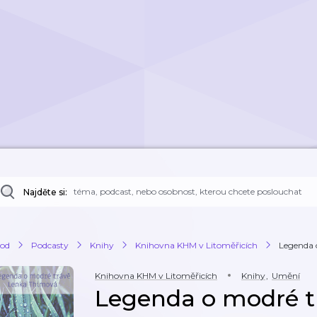
Najděte si:
od
Podcasty
Knihy
Knihovna KHM v Litoměřicích
Legenda o
Knihovna KHM v Litoměřicích
Knihy
,
Umění
Legenda o modré tr