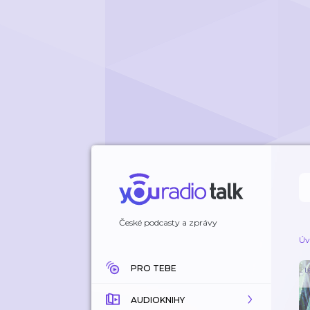
České podcasty a zprávy
Úv
PRO TEBE
AUDIOKNIHY