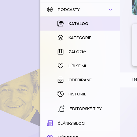
PODCASTY
KATALOG
KOUPENÉ
KATALOG
KATEGORIE
KATEGORIE
ZÁLOŽKY
ZÁLOŽKY
HISTORIE
LÍBÍ SE MI
I
ODEBÍRANÉ
HISTORIE
EDITORSKÉ TIPY
ČLÁNKY BLOG