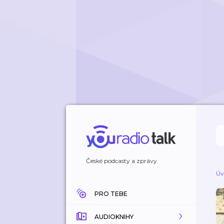
České podcasty a zprávy
Úv
PRO TEBE
AUDIOKNIHY