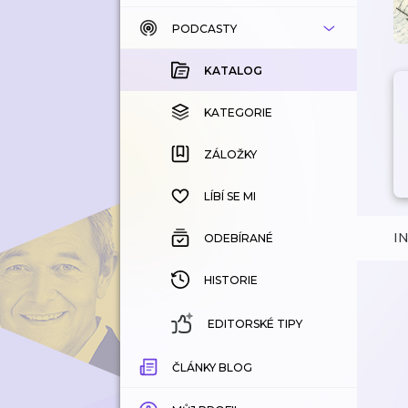
PODCASTY
KATALOG
KOUPENÉ
KATALOG
KATEGORIE
KATEGORIE
ZÁLOŽKY
ZÁLOŽKY
HISTORIE
LÍBÍ SE MI
I
ODEBÍRANÉ
HISTORIE
EDITORSKÉ TIPY
ČLÁNKY BLOG