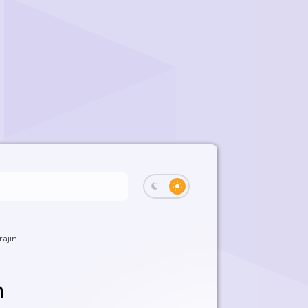
ajin
n