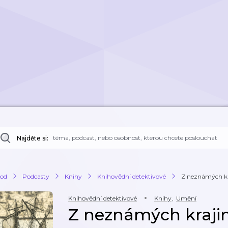
Najděte si:
od
Podcasty
Knihy
Knihovědní detektivové
Z neznámých kr
Knihovědní detektivové
Knihy
,
Umění
Z neznámých kraji