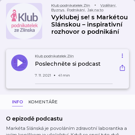
Klub podnikatelek Zlín
Vzdělání
,
Byznys
,
Podnikání
,
Jak na to
Vyklubej se! s Markétou
Slánskou – inspirativní
rozhovor o podnikání
Klub podnikatelek Zlín
Poslechněte si podcast
7. 11. 2021
41 min
INFO
KOMENTÁŘE
O epizodě podcastu
Markéta Slánská je povoláním zdravotní laborantka a
jejím koníčkem je včelařství. Když se spojí tyto dvě