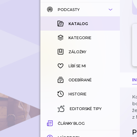
PODCASTY
KATALOG
KOUPENÉ
KATALOG
KATEGORIE
KATEGORIE
ZÁLOŽKY
ZÁLOŽKY
HISTORIE
LÍBÍ SE MI
I
ODEBÍRANÉ
HISTORIE
Ko
bo
EDITORSKÉ TIPY
že
z
ČLÁNKY BLOG
P