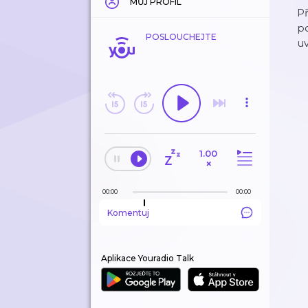
MŮJ PROFIL
Př
po
POSLOUCHEJTE
uv
1.00
×
00:00
00:00
Komentuj
Aplikace Youradio Talk