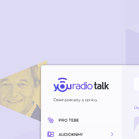
České podcasty a zprávy
Úv
PRO TEBE
AUDIOKNIHY