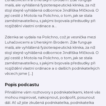
malá, ale vyhlášená fyzioterapeutická klinika, za níž
stojí stejně vyhlášená odbornice Jindřiška Mlčková. O
její cestě z Motola na Polichno, o tom, jak se stala
zaměstnavatelkou, s jakými bojovala předsudky při
rozjíždění vlastní ordinace a…
Zdenka se vydala na Polichno, což je vesnička mezi
Luhačovicemi a Uherským Brodem. Zde funguje
malá, ale vyhlášená fyzioterapeutická klinika, za níž
stojí stejně vyhlášená odbornice Jindřiška Mlčková. O
její cestě z Motola na Polichno, o tom, jak se stala
zaměstnavatelkou, s jakými bojovala předsudky při
rozjíždění vlastní ordinace a o dalších podnikatelkých
věcech jsme […]
Popis podcastu
Přinášíme vám rozhovory s podnikatelkami, které vás
mohou inspirovat, nakopnout, podpořit, posunout
dál. Ať už jste zkušená podnikatelka, podnikatelka