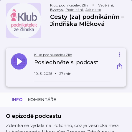
Klub podnikatelek Zlín
Vzdělání
,
Byznys
,
Podnikání
,
Jak na to
Cesty (za) podnikáním –
Jindřiška Mlčková
Klub podnikatelek Zlín
Poslechněte si podcast
10. 3. 2025
27 min
INFO
KOMENTÁŘE
O epizodě podcastu
Zdenka se vydala na Polichno, což je vesnička mezi
Luhačovicemi a Uherským Brodem. Zde funguje