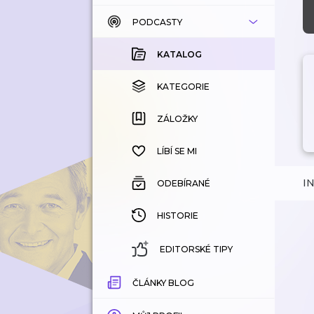
PODCASTY
KATALOG
KOUPENÉ
KATALOG
KATEGORIE
KATEGORIE
ZÁLOŽKY
ZÁLOŽKY
HISTORIE
LÍBÍ SE MI
I
ODEBÍRANÉ
HISTORIE
EDITORSKÉ TIPY
ČLÁNKY BLOG