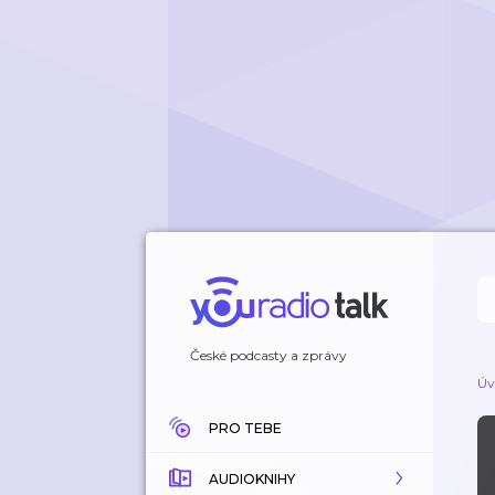
České podcasty a zprávy
Úv
PRO TEBE
AUDIOKNIHY