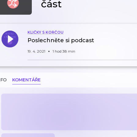
část
KLIČKY S KORČOU
Poslechněte si podcast
19. 4. 2021
1 hod 38 min
NFO
KOMENTÁŘE