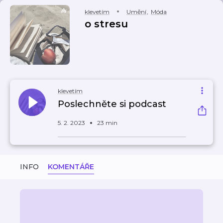
klevetím
Umění
,
Móda
o stresu
klevetím
Poslechněte si podcast
5. 2. 2023
23 min
INFO
KOMENTÁŘE