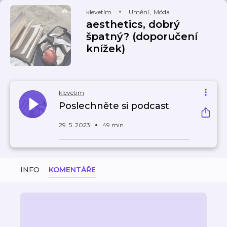
klevetím
Umění
,
Móda
aesthetics, dobrý
špatný? (doporučení
knížek)
klevetím
Poslechněte si podcast
29. 5. 2023
49 min
INFO
KOMENTÁŘE