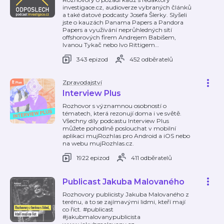
investigace.cz, audioverze vybraných článků
a také datové podcasty Josefa Šlerky. Slyšeli
jste o kauzách Panama Papers a Pandora
Papers a využívání neprůhledných sítí
offshorových firem Andrejem Babišem,
Ivanou Tykač nebo Ivo Rittigem
…
343 epizod
452 odběratelů
Zpravodajství
Interview Plus
Rozhovor s významnou osobností o
tématech, která rezonují doma i ve světě.
Všechny díly podcastu Interview Plus
můžete pohodlně poslouchat v mobilní
aplikaci mujRozhlas pro Android a iOS nebo
na webu mujRozhlas.cz.
1922 epizod
411 odběratelů
Publicast Jakuba Malovaného
Rozhovory publicisty Jakuba Malovaného z
terénu, a to se zajímavými lidmi, kteří mají
co říct. #publicast
#jakubmalovanypublicista