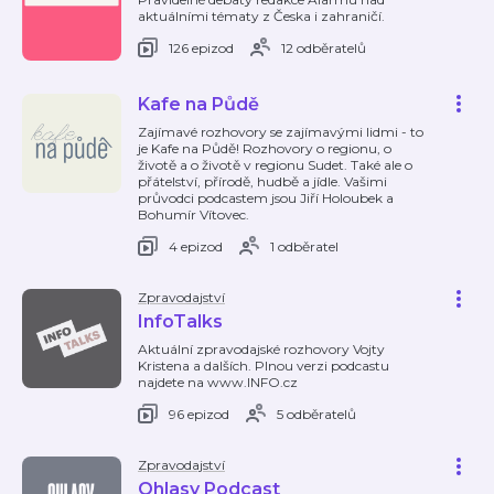
aktuálními tématy z Česka i zahraničí.
126 epizod
12 odběratelů
Kafe na Půdě
Zajímavé rozhovory se zajímavými lidmi - to
je Kafe na Půdě! Rozhovory o regionu, o
životě a o životě v regionu Sudet. Také ale o
přátelství, přírodě, hudbě a jídle. Vašimi
průvodci podcastem jsou Jiří Holoubek a
Bohumír Vítovec.
4 epizod
1 odběratel
Zpravodajství
InfoTalks
Aktuální zpravodajské rozhovory Vojty
Kristena a dalších. Plnou verzi podcastu
najdete na www.INFO.cz
96 epizod
5 odběratelů
Zpravodajství
Ohlasy Podcast