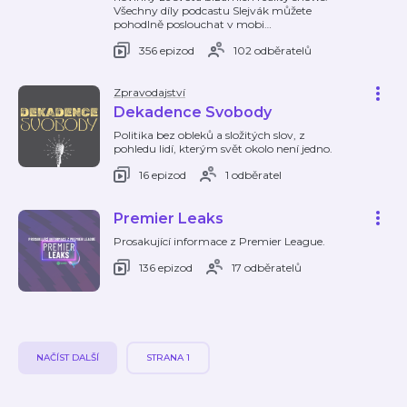
Všechny díly podcastu Slejvák můžete
pohodlně poslouchat v mobi
…
356 epizod
102 odběratelů
Zpravodajství
Dekadence Svobody
Politika bez obleků a složitých slov, z
pohledu lidí, kterým svět okolo není jedno.
16 epizod
1 odběratel
Premier Leaks
Prosakující informace z Premier League.
136 epizod
17 odběratelů
NAČÍST DALŠÍ
STRANA 1