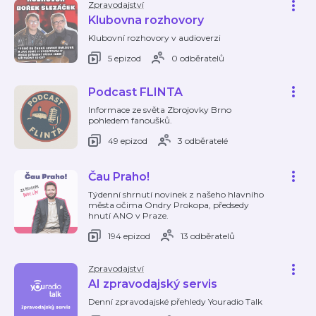
Zpravodajství
Klubovna rozhovory
Klubovní rozhovory v audioverzi
5 epizod
0 odběratelů
Podcast FLINTA
Informace ze světa Zbrojovky Brno
pohledem fanoušků.
49 epizod
3 odběratelé
Čau Praho!
Týdenní shrnutí novinek z našeho hlavního
města očima Ondry Prokopa, předsedy
hnutí ANO v Praze.
194 epizod
13 odběratelů
Zpravodajství
AI zpravodajský servis
Denní zpravodajské přehledy Youradio Talk