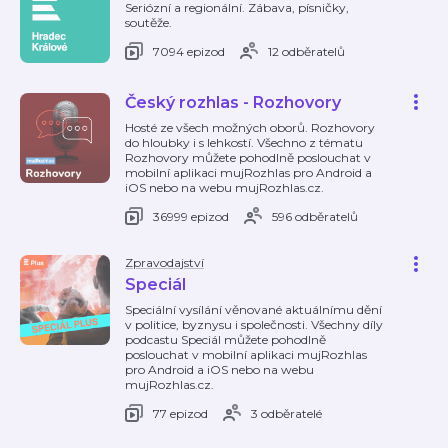
Seriózní a regionální. Zábava, písničky,
soutěže.
7094 epizod
12 odběratelů
Český rozhlas - Rozhovory
Hosté ze všech možných oborů. Rozhovory
do hloubky i s lehkostí. Všechno z tématu
Rozhovory můžete pohodlně poslouchat v
mobilní aplikaci mujRozhlas pro Android a
iOS nebo na webu mujRozhlas.cz.
36999 epizod
596 odběratelů
Zpravodajství
Speciál
Speciální vysílání věnované aktuálnímu dění
v politice, byznysu i společnosti. Všechny díly
podcastu Speciál můžete pohodlně
poslouchat v mobilní aplikaci mujRozhlas
pro Android a iOS nebo na webu
mujRozhlas.cz.
77 epizod
3 odběratelé