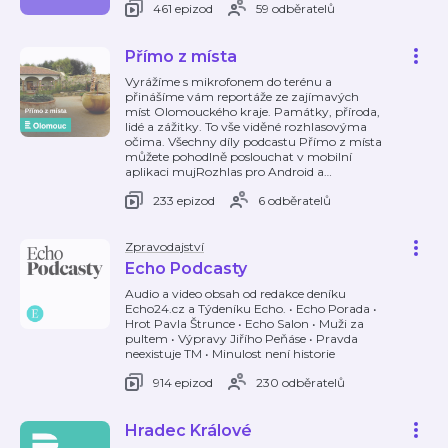
461 epizod
59 odběratelů
Přímo z místa
Vyrážíme s mikrofonem do terénu a
přinášíme vám reportáže ze zajímavých
míst Olomouckého kraje. Památky, příroda,
lidé a zážitky. To vše viděné rozhlasovýma
očima. Všechny díly podcastu Přímo z místa
můžete pohodlně poslouchat v mobilní
aplikaci mujRozhlas pro Android a
…
233 epizod
6 odběratelů
Zpravodajství
Echo Podcasty
Audio a video obsah od redakce deníku
Echo24.cz a Týdeníku Echo. • Echo Porada •
Hrot Pavla Štrunce • Echo Salon • Muži za
pultem • Výpravy Jiřího Peňáse • Pravda
neexistuje TM • Minulost není historie
914 epizod
230 odběratelů
Hradec Králové