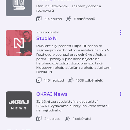
Dění na Boskovicku, záznamy debat a
rozhovorů
194 epizod
5 odběratelů
Zpravodajství
Studio N
Publicistický podcast Filipa Titlbacha se
zajímavými osobnostmi a redakcí Deníku N.
Rozhovory vychází pravidelně ve středu a
pátek. Epizody v plné délce najdete na
herohero.co/studion, dostupné jsou také
klubovým předplatitelům a předplatitelkám
Deníku N.
1454 epizod
1609 odběratelů
OKRAJ News
Zvláštní zpravodajství nakladatelství
OKRAJ. Vydáváme autory, na které ostatní
nemají odvahu
24 epizod
1 odběratel