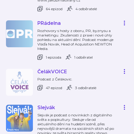
www.jakubmalovany.cz
64 epizod
4 odběratelé
PRádelna
Rozhovory s hosty z oboru, PR, byznysu a
marketingu. Zkušenosti z praxe i nové úhly
pohledu na aktuální dění. Podcast moderuje
Vláďa Novák, Head of Acquisition NEWTON
Media.
1 epizoda
1 odběratel
ČelákVOICE
Podcast z Čelákovic.
47 epizod
3 odběratelé
Slejvák
Slejvák je podcast o novinkách z digitálního
světa a popkultury. Sleduje vše od
aktuálního dění na hudební scéně, přes
nejnovější dramata na sociálních sítích až po
novinky ze světa bizarních reality shows.