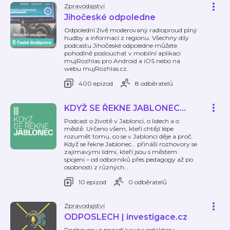
Zpravodajství
Jihočeské odpoledne
Odpolední živě moderovaný radioproud plný
hudby a informací z regionu. Všechny díly
podcastu Jihočeské odpoledne můžete
pohodlně poslouchat v mobilní aplikaci
mujRozhlas pro Android a iOS nebo na
webu mujRozhlas.cz.
400 epizod
8 odběratelů
KDYŽ SE ŘEKNE JABLONEC...
Podcast o životě v Jablonci, o lidech a o
městě. Určeno všem, kteří chtějí lépe
rozumět tomu, co se v Jablonci děje a proč.
Když se řekne Jablonec… přináší rozhovory se
zajímavými lidmi, kteří jsou s městem
spojeni – od odborníků přes pedagogy až po
osobnosti z různých
…
10 epizod
0 odběratelů
Zpravodajství
ODPOSLECH | investigace.cz
Rozhovory o pozadí kauz s redaktory