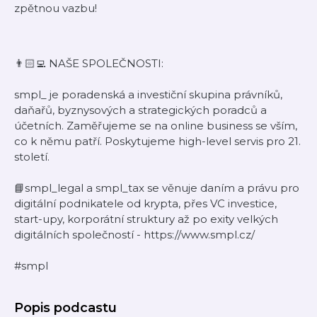
zpětnou vazbu!
👨🏻‍💻 NAŠE SPOLEČNOSTI:
smpl_ je poradenská a investiční skupina právníků,
daňařů, byznysových a strategických poradců a
účetních. Zaměřujeme se na online business se vším,
co k němu patří. Poskytujeme high-level servis pro 21.
století.
📘smpl_legal a smpl_tax se věnuje daním a právu pro
digitální podnikatele od krypta, přes VC investice,
start-upy, korporátní struktury až po exity velkých
digitálních společností - https://www.smpl.cz/
#smpl
Popis podcastu