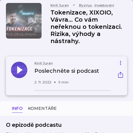
Kirill Juran
Byznys
,
Investování
Tokenizace, XIXOIO,
Vávra... Co vám
neřeknou o tokenizaci.
Rizika, výhody a
nástrahy.
Kirill Juran
Poslechněte si podcast
2. 11. 2022
9 min
INFO
KOMENTÁŘE
O epizodě podcastu