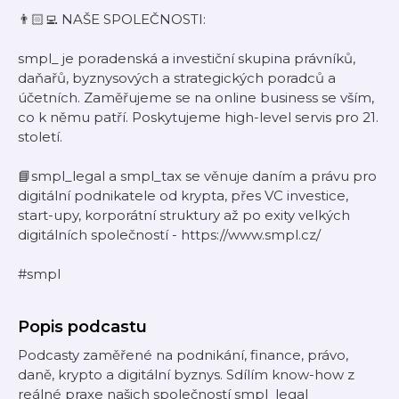
👨🏻‍💻 NAŠE SPOLEČNOSTI:
smpl_ je poradenská a investiční skupina právníků,
daňařů, byznysových a strategických poradců a
účetních. Zaměřujeme se na online business se vším,
co k němu patří. Poskytujeme high-level servis pro 21.
století.
📘smpl_legal a smpl_tax se věnuje daním a právu pro
digitální podnikatele od krypta, přes VC investice,
start-upy, korporátní struktury až po exity velkých
digitálních společností - https://www.smpl.cz/
#smpl
Popis podcastu
Podcasty zaměřené na podnikání, finance, právo,
daně, krypto a digitální byznys. Sdílím know-how z
reálné praxe našich společností smpl_legal