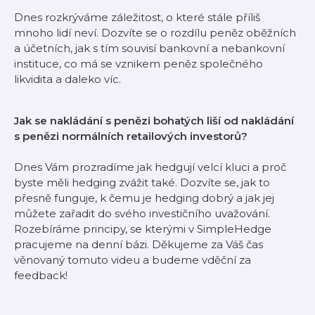
Dnes rozkrýváme záležitost, o které stále příliš
mnoho lidí neví. Dozvíte se o rozdílu peněz oběžních
a účetních, jak s tím souvisí bankovní a nebankovní
instituce, co má se vznikem peněz společného
likvidita a daleko víc.
Jak se nakládání s penězi bohatých liší od nakládání
s penězi normálních retailových investorů?
Dnes Vám prozradíme jak hedgují velcí kluci a proč
byste měli hedging zvážit také. Dozvíte se, jak to
přesně funguje, k čemu je hedging dobrý a jak jej
můžete zařadit do svého investičního uvažování.
Rozebíráme principy, se kterými v SimpleHedge
pracujeme na denní bázi. Děkujeme za Váš čas
věnovaný tomuto videu a budeme vděční za
feedback!