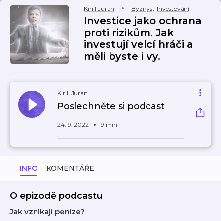
Kirill Juran
Byznys
,
Investování
Investice jako ochrana
proti rizikům. Jak
investují velcí hráči a
měli byste i vy.
Kirill Juran
Poslechněte si podcast
24. 9. 2022
9 min
INFO
KOMENTÁŘE
O epizodě podcastu
Jak vznikají peníze?