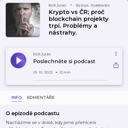
Kirill Juran
Byznys
,
Investování
Krypto vs ČR; proč
blockchain projekty
trpí. Problémy a
nástrahy.
Kirill Juran
Poslechněte si podcast
29. 10. 2022
12 min
INFO
KOMENTÁŘE
O epizodě podcastu
Nacházíme se v době, kdy jsme přehlceni