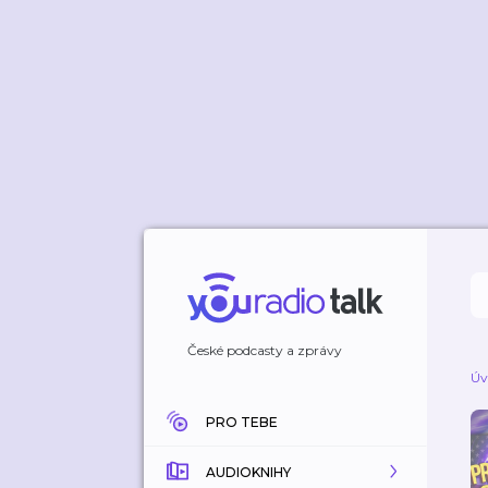
České podcasty a zprávy
Úv
PRO TEBE
AUDIOKNIHY