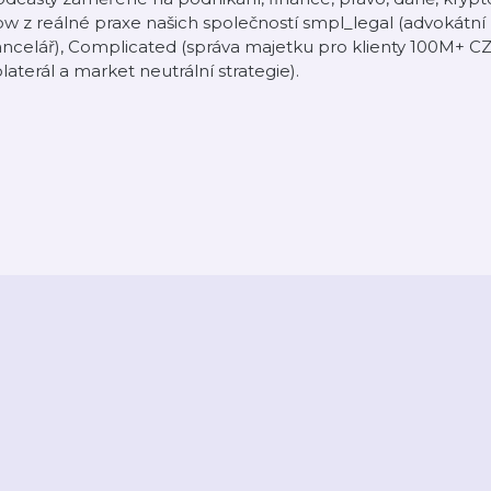
w z reálné praxe našich společností smpl_legal (advokátní
ncelář), Complicated (správa majetku pro klienty 100M+ CZ
laterál a market neutrální strategie).
2026
Active Radio a.s.
Reklama
O aplikaci
Youradio Music
Podmín
áte již účet? Přihlaste se.
Kontakty a zpětná vazba
Nastavení soukromí