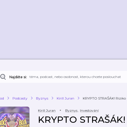
Najděte si:
od
Podcasty
Byznys
Kirill Juran
KRYPTO STRAŠÁK! Riziko pro
Kirill Juran
Byznys
,
Investování
KRYPTO STRAŠÁK! Ri