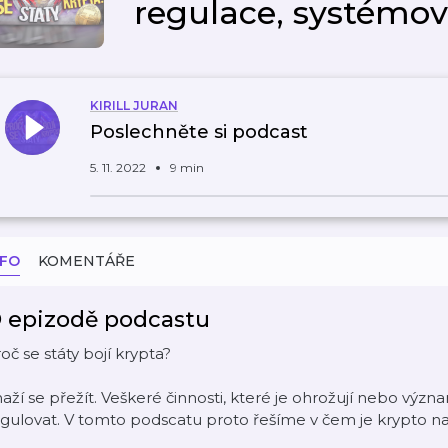
regulace, systémo
KIRILL JURAN
Poslechněte si podcast
5. 11. 2022
9 min
NFO
KOMENTÁŘE
 epizodě podcastu
oč se státy bojí krypta?
aží se přežít. Veškeré činnosti, které je ohrožují nebo výz
gulovat. V tomto podscatu proto řešíme v čem je krypto nato