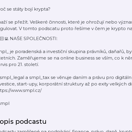
oč se státy bojí krypta?
aží se přežít. Veškeré činnosti, které je ohrožují nebo výz
gulovat. V tomto podscatu proto řešíme v čem je krypto nato
🏻‍💻 NAŠE SPOLEČNOSTI:
pl_ je poradenská a investiční skupina právníků, daňařů, b
etních. Zaměřujeme se na online business se vším, co k ně
rvis pro 21. století.
smpl_legal a smpl_tax se věnuje daním a právu pro digitáln
vestice, start-upy, korporátní struktury až po exity velkých d
tps://www.smpl.cz/
smpl
opis podcastu
dcasty zaměřené na podnikání, finance, právo, daně, krypto