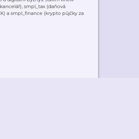
 kancelář), smpl_tax (daňová
K) a smpl_finance (krypto půjčky za
ky
Přidat podcast
RSS