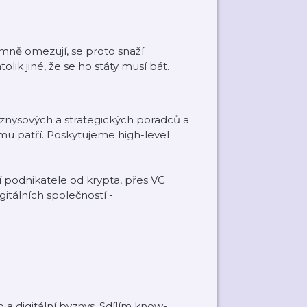
namně omezují, se proto snaží
lik jiné, že se ho státy musí bát.
yznysových a strategických poradců a
mu patří. Poskytujeme high-level
í podnikatele od krypta, přes VC
igitálních společností -
 a digitální byznys. Sdílím know-