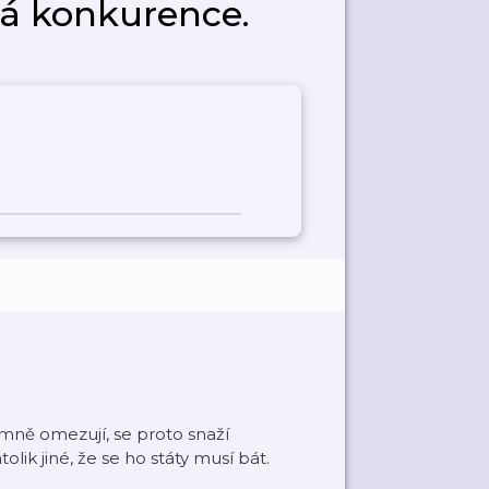
vá konkurence.
namně omezují, se proto snaží
lik jiné, že se ho státy musí bát.