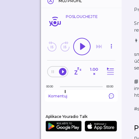
MŮJ PROFIL
Pr
POSLOUCHEJTE
Sn
re

sm
úč
se
1.00
×
📘
00:00
00:00
in
ht
Komentuj
#
Aplikace Youradio Talk
P
Po