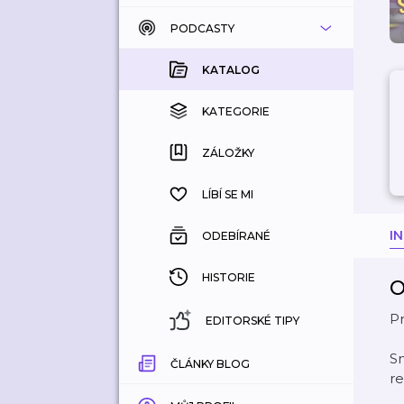
PODCASTY
KATALOG
KOUPENÉ
KATALOG
KATEGORIE
KATEGORIE
ZÁLOŽKY
ZÁLOŽKY
HISTORIE
LÍBÍ SE MI
I
ODEBÍRANÉ
HISTORIE
O
Pr
EDITORSKÉ TIPY
Sn
ČLÁNKY BLOG
re