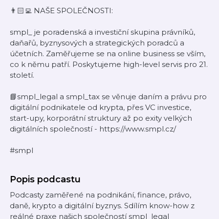
👨🏻‍💻 NAŠE SPOLEČNOSTI:
smpl_ je poradenská a investiční skupina právníků,
daňařů, byznysových a strategických poradců a
účetních. Zaměřujeme se na online business se vším,
co k němu patří. Poskytujeme high-level servis pro 21.
století.
📘smpl_legal a smpl_tax se věnuje daním a právu pro
digitální podnikatele od krypta, přes VC investice,
start-upy, korporátní struktury až po exity velkých
digitálních společností - https://www.smpl.cz/
#smpl
Popis podcastu
Podcasty zaměřené na podnikání, finance, právo,
daně, krypto a digitální byznys. Sdílím know-how z
reálné praxe našich společností smpl_legal