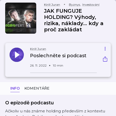
Kirill Juran
Byznys
,
Investování
JAK FUNGUJE
HOLDING? Výhody,
rizika, náklady... kdy a
proč zakládat
Kirill Juran
Poslechněte si podcast
26. 11. 2022
10 min
INFO
KOMENTÁŘE
O epizodě podcastu
Ačkoliv u nás známe holding především z kontextu