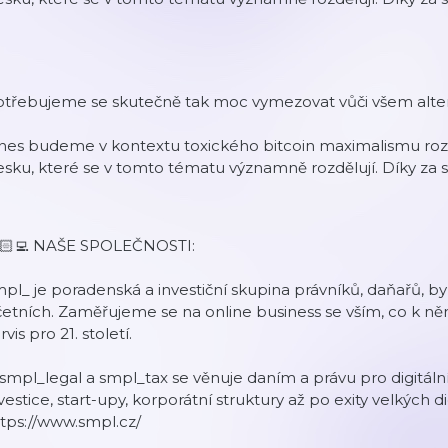
otřebujeme se skutečně tak moc vymezovat vůči všem alte
es budeme v kontextu toxického bitcoin maximalismu roze
sku, které se v tomto tématu významně rozdělují. Díky za 
🏻‍💻 NAŠE SPOLEČNOSTI:
pl_ je poradenská a investiční skupina právníků, daňařů, b
etních. Zaměřujeme se na online business se vším, co k ně
rvis pro 21. století.
smpl_legal a smpl_tax se věnuje daním a právu pro digitáln
vestice, start-upy, korporátní struktury až po exity velkých d
tps://www.smpl.cz/