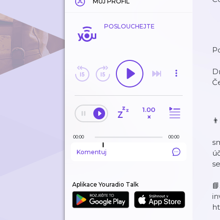
MŮJ PROFIL
POSLOUCHEJTE
P
Dn
Če
1.00
×

00:00
00:00
sm
Komentuj
úč
se
Aplikace Youradio Talk
📘
in
ht