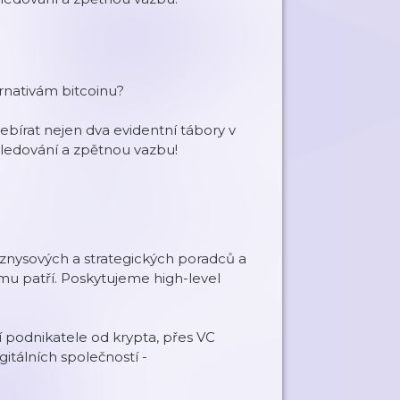
rnativám bitcoinu?
bírat nejen dva evidentní tábory v
sledování a zpětnou vazbu!
yznysových a strategických poradců a
mu patří. Poskytujeme high-level
í podnikatele od krypta, přes VC
igitálních společností -