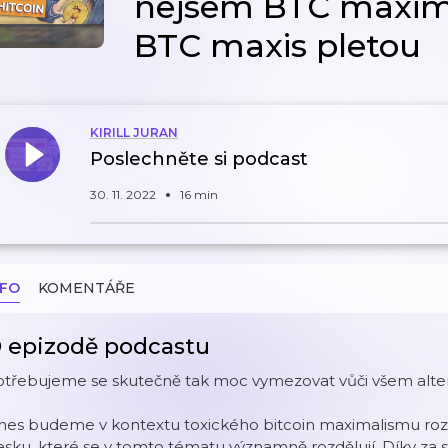
nejsem BTC maxima
BTC maxis pletou
KIRILL JURAN
Poslechněte si podcast
30. 11. 2022
16 min
NFO
KOMENTÁŘE
 epizodě podcastu
otřebujeme se skutečně tak moc vymezovat vůči všem alte
es budeme v kontextu toxického bitcoin maximalismu roze
sku, které se v tomto tématu významně rozdělují. Díky za 