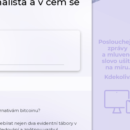
lista a v čem se
rnativám bitcoinu?
bírat nejen dva evidentní tábory v
sledování a zpětnou vazbu!