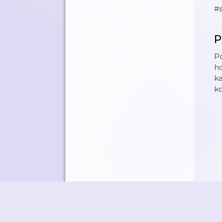
#
P
Po
ho
ka
ko