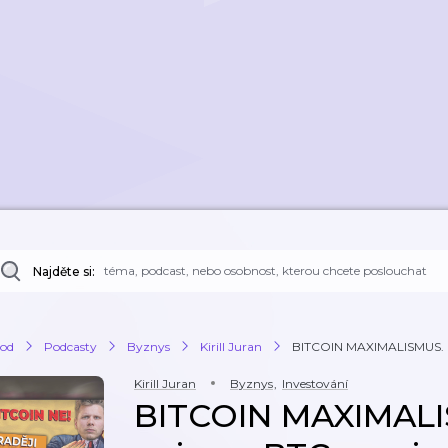
Najděte si:
od
Podcasty
Byznys
Kirill Juran
BITCOIN MAXIMALISMUS. P
Kirill Juran
Byznys
,
Investování
BITCOIN MAXIMALI