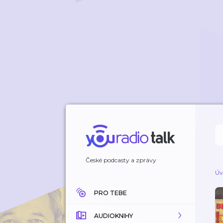
České podcasty a zprávy
Úv
PRO TEBE
AUDIOKNIHY