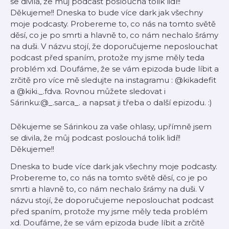
se divila, že můj podcast poslouchá tolik lidí!!
Děkujeme!! Dneska to bude více dark jak všechny
moje podcasty. Probereme to, co nás na tomto světě
děsí, co je po smrti a hlavně to, co nám nechalo šrámy
na duši. V názvu stojí, že doporučujeme neposlouchat
podcast před spaním, protože my jsme měly teda
problém xd. Doufáme, že se vám epizoda bude líbit a
zrčitě pro více mě sledujte na instagramu : @kikadefit
a @kiki._.fdva. Rovnou můžete sledovat i
Sárinku:@_.sarca_. a napsat ji třeba o další epizodu. :)
Děkujeme se Sárinkou za vaše ohlasy, upřímně jsem
se divila, že můj podcast poslouchá tolik lidí!!
Děkujeme!!
Dneska to bude více dark jak všechny moje podcasty.
Probereme to, co nás na tomto světě děsí, co je po
smrti a hlavně to, co nám nechalo šrámy na duši. V
názvu stojí, že doporučujeme neposlouchat podcast
před spaním, protože my jsme měly teda problém
xd. Doufáme, že se vám epizoda bude líbit a zrčitě