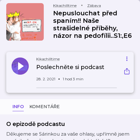
Kikachilltime
Zábava
Nepuslouchat před
spaním!! Naše
strašidelné příběhy,
názor na pedofílii..S1:,E6
Kikachilltime
Poslechněte si podcast
28. 2. 2021
1 hod 3 min
INFO
KOMENTÁŘE
O epizodě podcastu
Děkujeme se Sárinkou za vaše ohlasy, upřímně jsem