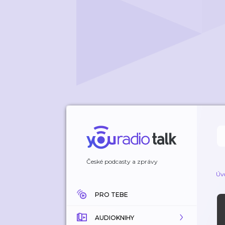
České podcasty a zprávy
Úv
PRO TEBE
AUDIOKNIHY