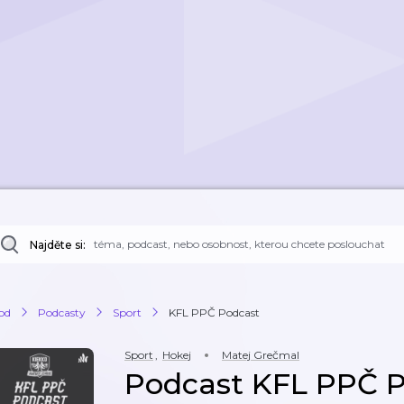
Najděte si:
od
Podcasty
Sport
KFL PPČ Podcast
Sport
,
Hokej
Matej Grečmal
Podcast KFL PPČ 