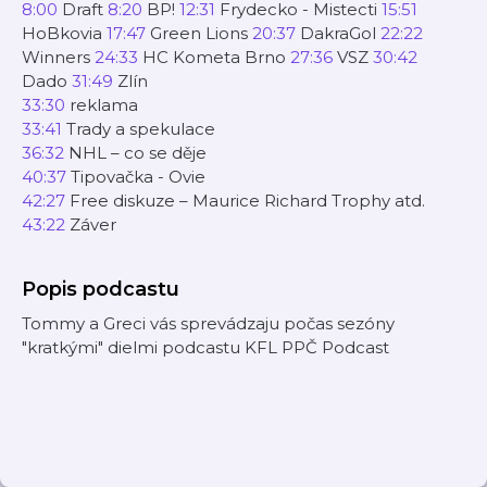
8:00
Draft
8:20
BP!
12:31
Frydecko - Mistecti
15:51
HoBkovia
17:47
Green Lions
20:37
DakraGol
22:22
Winners
24:33
HC Kometa Brno
27:36
VSZ
30:42
Dado
31:49
Zlín
33:30
reklama
33:41
Trady a spekulace
36:32
NHL – co se děje
40:37
Tipovačka - Ovie
42:27
Free diskuze – Maurice Richard Trophy atd.
43:22
Záver
Popis podcastu
Tommy a Greci vás sprevádzaju počas sezóny
"kratkými" dielmi podcastu KFL PPČ Podcast