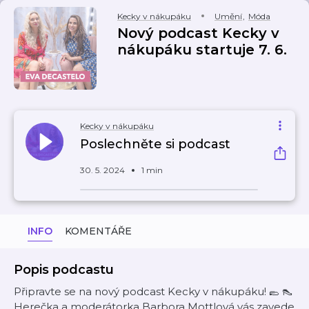
Kecky v nákupáku
Umění
,
Móda
Nový podcast Kecky v
nákupáku startuje 7. 6.
Kecky v nákupáku
Poslechněte si podcast
30. 5. 2024
1 min
INFO
KOMENTÁŘE
Popis podcastu
Připravte se na nový podcast Kecky v nákupáku! 🥿 👠
Herečka a moderátorka Barbora Mottlová vás zavede