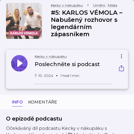
Kecky v nákupáku
Umění
,
Móda
#5: KARLOS VÉMOLA –
Nabušený rozhovor s
legendárním
zápasníkem
Kecky v nákupáku
Poslechněte si podcast
7. 10. 2024
1 hod 1 min
INFO
KOMENTÁŘE
O epizodě podcastu
Očekáváný díl podcastu Kecky v nákupáku s