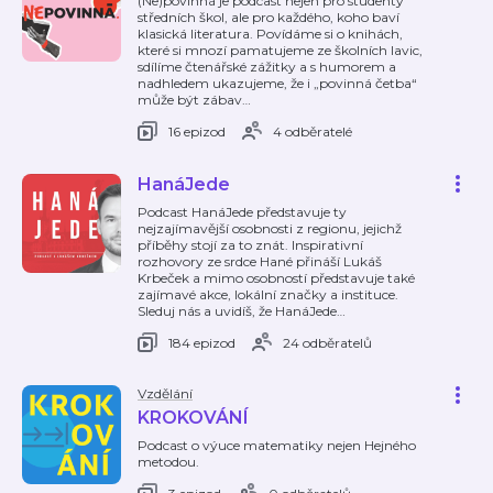
(Ne)povinná je podcast nejen pro studenty
středních škol, ale pro každého, koho baví
klasická literatura. Povídáme si o knihách,
které si mnozí pamatujeme ze školních lavic,
sdílíme čtenářské zážitky a s humorem a
nadhledem ukazujeme, že i „povinná četba“
může být zábav
…
16 epizod
4 odběratelé
HanáJede
Podcast HanáJede představuje ty
nejzajímavější osobnosti z regionu, jejichž
příběhy stojí za to znát. Inspirativní
rozhovory ze srdce Hané přináší Lukáš
Krbeček a mimo osobností představuje také
zajímavé akce, lokální značky a instituce.
Sleduj nás a uvidíš, že HanáJede
…
184 epizod
24 odběratelů
Vzdělání
KROKOVÁNÍ
Podcast o výuce matematiky nejen Hejného
metodou.