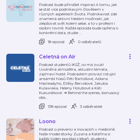
Podcast bude přinášet inspiraci k tomu, jak
se stát více podnikavým člověkem v
různých aspektech života. Podnikavost zde
znamená aktivní hledání možností, jak
zlepšovat svět kolem sebe, a to v profesní i
osobní rovině. Každá epizoda bude opřena o
konkrétní data, studie
…
18 epizod
0 odběratelů
Celetná on Air
Podcast studentů IKSŽ, co má zvuk!
Uvolněná atmosféra, aktuální témata,
zajímaví hosté. Podcastem provází rotující
ansámbl hlasů Péti Bartošové, Aidana
Macreadyho, Elišky Bervidové, Jakuba
Kulawiaka, Heleny Holubové a Káti
Kukurdíkové. ➜ Behind the scenes, bonusový
obs
…
138 epizod
3 odběratelé
Loono
Podcast o prevenci a inovacích v medicíně.
Naše moderátorky Zuzana a Kateřina si
každý týden povídají s lékaři, studenty