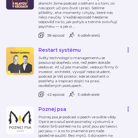
dlaních! Jsme podcast o běhání a o tom, co
nás sport učí pro život i práci. Sdílíme
příběhy, aha-momenty i chyby, které nás
něco naučily. V každé epizodě hledáme
odpověď na to, jak pohyb a trénink ovlivňují
psychiku — a jak si
…
38 epizod
6 odběratelů
Restart systému
Světy technologií o managementu se
posouvají dopředu více, než jeden dokáže
sledovat. Ať už jste manažer, vedoucí firmy či
investor, architekt, vývojář nebo student,
podcast je Váš prostor, kde se obohatit o
postřehy a inspiraci stojící na praxi,
osvědčených postupech
…
42 epizod
3 odběratelé
Poznej psa
Poznej psa je podcast o psech ve světle vědy.
Opírá se o současné poznatky výzkumů a
nabízí širší pohled na to, proč jsou psi takoví,
jací jsou — a co to znamená pro naše
společné soužití. Bez mýtů. S důrazem na