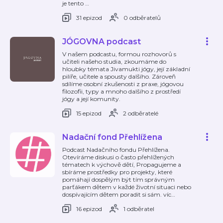
je tento
…
31 epizod
0 odběratelů
JÓGOVNA podcast
V našem podcastu, formou rozhovorů s
učiteli našeho studia, zkoumáme do
hloubky témata Jivamukti jógy, její základní
pilíře, učitele a spousty dalšího. Zároveň
sdílíme osobní zkušenosti z praxe, jógovou
filozofii, typy a mnoho dalšího z prostředí
jógy a její komunity.
15 epizod
2 odběratelé
Nadační fond Přehlížena
Podcast Nadačního fondu Přehlížena.
Otevíráme diskusi o často přehlížených
tématech k výchově dětí, Propagujeme a
sbíráme prostředky pro projekty, které
pomáhají dospělým být tím správným
parťákem dětem v každé životní situaci nebo
dospívajícím dětem poradit si sám. víc
…
16 epizod
1 odběratel