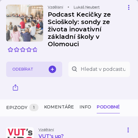
Vzdělání
Lukáš Neubert
Podcast Kecičky ze
Scioškoly: sondy ze
života inovativní
základní školy v
Olomouci
ODEBÍRAT
KOMENTÁŘE
INFO
PODOBNÉ
EPIZODY
1
Vzdělání
VUT's up?