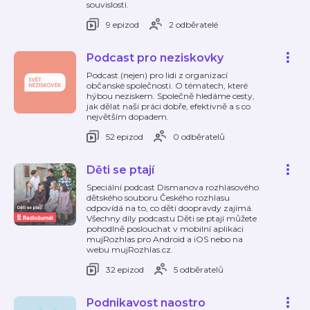
souvislosti.
9 epizod
2 odběratelé
Podcast pro neziskovky
Podcast (nejen) pro lidi z organizací
občanské společnosti. O tématech, které
hýbou neziskem. Společně hledáme cesty,
jak dělat naši práci dobře, efektivně a s co
největším dopadem.
52 epizod
0 odběratelů
Děti se ptají
Speciální podcast Dismanova rozhlasového
dětského souboru Českého rozhlasu
odpovídá na to, co děti doopravdy zajímá.
Všechny díly podcastu Děti se ptají můžete
pohodlně poslouchat v mobilní aplikaci
mujRozhlas pro Android a iOS nebo na
webu mujRozhlas.cz.
32 epizod
5 odběratelů
Podnikavost naostro