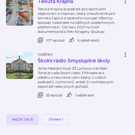
Tekutá Krajina
Tekutá Krajina je podcast pro spirituální
objevování a inspiraci, který zneužíváme pro
témata čajová a osobního rozvoje! Všechny
epizody naleznete na běžných poslechových
platformách. Od roku 2021 ho tvoří
dokumentarista Petr Kiraginy Soukup.
107 epizod
6 odběratelů
Vzdělání
Školní rádio Smysluplné školy
Jsme Mediální klub ZŠ Lyčkovo náměstí.
Tohle je naše školní rádio. Přihlaste se k
odběru a neunikne vám žádný z našich
podcastů, rozhovorů, anket či rozhlasových
reportáží nebo jiných pořadů.
55 epizod
1 odběratel
NAČÍST DALŠÍ
STRANA 1