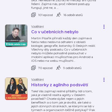
škol. Nehledáme zázračné metody ani rychlá
řešení. Zajímá nás, proč některé postupy
fungují, jiné ne, a
…
101 epizod
16 odběratelů
Vzdělání
Co v učebnicích nebylo
Martin Písařík přináší každý den zajímavá
fakta nebo nedávná odhalení z oblasti
biologie, geografie, botaniky či českých reálií.
Všechny díly podcastu Co v učebnicích
nebylo můžete pohodlně poslouchat v
mobilní aplikaci mujRozhlas pro Android a
iOS nebo na webu mujRozhl
…
70 epizod
9 odběratelů
Vzdělání
Historky z agilního podsvětí
Také Vás zajímají reálné příběhy lidí o tom,
jaká je vlastně realita agility v českém
prostředí? Chcete slyšet nejen o jejích
benefitech a o tom jak je skvělá, ale také o
jejích stinných stránkách, se kterými se lidi v
týmech a organizacích běžně potýkají? Pak