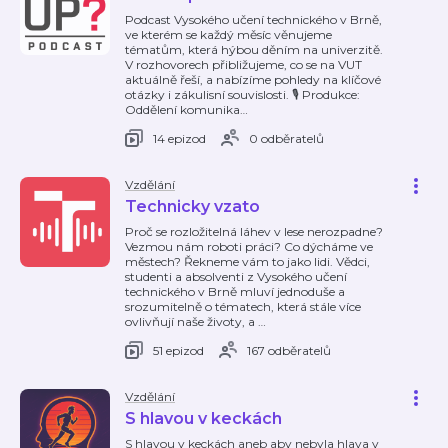
Podcast Vysokého učení technického v Brně,
ve kterém se každý měsíc věnujeme
tématům, která hýbou děním na univerzitě.
V rozhovorech přibližujeme, co se na VUT
aktuálně řeší, a nabízíme pohledy na klíčové
otázky i zákulisní souvislosti. 🎙️ Produkce:
Oddělení komunika
…
14 epizod
0 odběratelů
Vzdělání
Technicky vzato
Proč se rozložitelná láhev v lese nerozpadne?
Vezmou nám roboti práci? Co dýcháme ve
městech? Řekneme vám to jako lidi. Vědci,
studenti a absolventi z Vysokého učení
technického v Brně mluví jednoduše a
srozumitelně o tématech, která stále více
ovlivňují naše životy, a
…
51 epizod
167 odběratelů
Vzdělání
S hlavou v keckách
S hlavou v keckách aneb aby nebyla hlava v