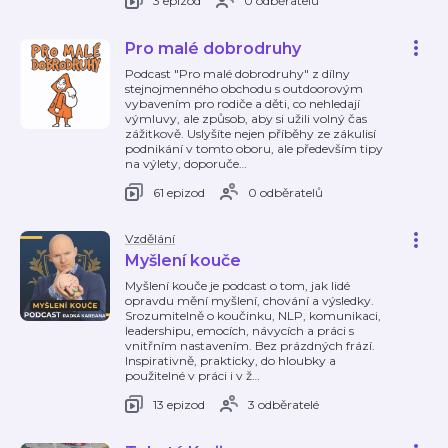
3 epizod
0 odběratelů
Pro malé dobrodruhy
Podcast "Pro malé dobrodruhy" z dílny
stejnojmenného obchodu s outdoorovým
vybavením pro rodiče a děti, co nehledají
výmluvy, ale způsob, aby si užili volný čas
zážitkově. Uslyšíte nejen příběhy ze zákulisí
podnikání v tomto oboru, ale především tipy
na výlety, doporuče
…
61 epizod
0 odběratelů
Vzdělání
Myšlení kouče
Myšlení kouče je podcast o tom, jak lidé
opravdu mění myšlení, chování a výsledky.
Srozumitelně o koučinku, NLP, komunikaci,
leadershipu, emocích, návycích a práci s
vnitřním nastavením. Bez prázdných frází.
Inspirativně, prakticky, do hloubky a
použitelné v práci i v ž
…
13 epizod
3 odběratelé