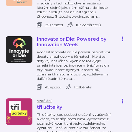
medicíny a technologickými nadšenci,
kterým stejně jako nám leží na srdci lidské
zdraví. Sledujte nás na instagramu
@loonocz (https://www.instagram.
…
259 epizod
103 odběratelů
Innovate or Die: Powered by
Innovation Week
Podcast Innovate or Die přináší inspirativní
debaty a rozhovory o tématech, která se
dotýkají nás všech. Rychle se rozvíjející
umělá inteligence, inovace měnící pravidla
hry, budoucnost byznysu a startupů,
ochrana klimatu, inkluzivita, vzdělávání a
další zásadní témata.
…
45 epizod
1 odběratel
Vzdělání
tři učitelky
Tři učitelky jsou podcast o učení, vyučování
a všem, co se děje mezi nimi. Vycházíme z
poznatků kognitivní vědy, vzdělávacího
výzkumu i naší autentické zkušenosti ze