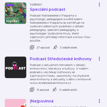
Vzdělání
Speciální podcast
Podcast Nakladatelství Pasparta o
psychologii, pedagogice a světě kolem.
Nakladatelství Pasparta se zaměřuje na
vydávání odborných publikací z oblastí
pedagogiky, speciální pedagogiky a
psychologie. Vydáváme tituly, které
zájemcům přinášejí informace a know-how
použite
…
27 epizod
3 odběratelé
Podcast Středočeské knihovny
Podcast o aktuálních tématech v oblasti,
knihovnictví, literatury a kultury. V našem
podcastu vás čekají rozhovory se
zajímavými hosty, upoutávky na chystané
akce knihovny a aktuality z dění v knihovně.
www.stredoceskaknihovna.cz
12 epizod
0 odběratelů
(Ne)povinná