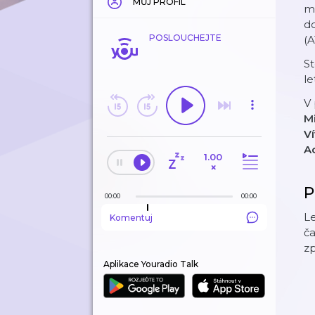
MŮJ PROFIL
mě
do
POSLOUCHEJTE
(A
St
le
V 
Mi
V
A
1.00
×
P
00:00
00:00
Le
Komentuj
ča
zp
Aplikace Youradio Talk