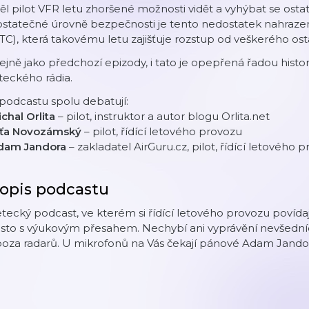
l pilot VFR letu zhoršené možnosti vidět a vyhýbat se ost
statečné úrovně bezpečnosti je tento nedostatek nahrazen
TC), která takovému letu zajišťuje rozstup od veškerého os
ejně jako předchozí epizody, i tato je opepřená řadou histor
teckého rádia.
podcastu spolu debatují:
chal Orlita
– pilot, instruktor a autor blogu Orlita.net
íťa Novozámský
– pilot, řídící letového provozu
dam Jandora
– zakladatel AirGuru.cz, pilot, řídící letového 
opis podcastu
tecký podcast, ve kterém si řídící letového provozu povídaj
sto s výukovým přesahem. Nechybí ani vyprávění nevšedníc
oza radarů. U mikrofonů na Vás čekají pánové Adam Jandora