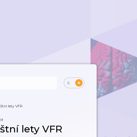
áštní lety VFR
ka
áštní lety VFR