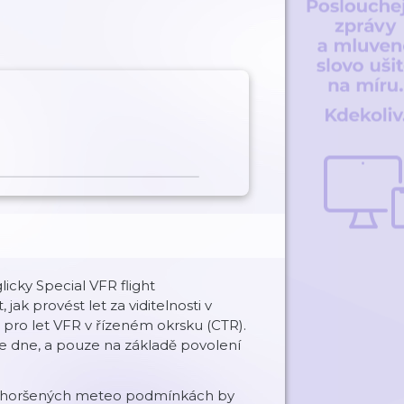
licky Special VFR flight
ak provést let za viditelnosti v
pro let VFR v řízeném okrsku (CTR).
ve dne, a pouze na základě povolení
e zhoršených meteo podmínkách by