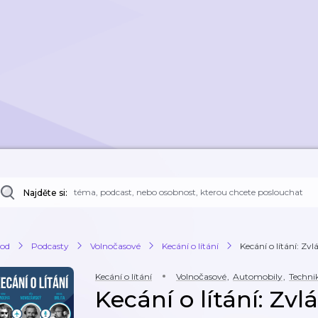
Najděte si:
od
Podcasty
Volnočasové
Kecání o lítání
Kecání o lítání: Zvl
Kecání o lítání
Volnočasové
,
Automobily
,
Techni
Kecání o lítání: Zvl