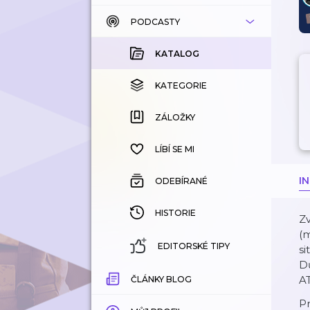
PODCASTY
KATALOG
KOUPENÉ
KATALOG
KATEGORIE
KATEGORIE
ZÁLOŽKY
ZÁLOŽKY
HISTORIE
LÍBÍ SE MI
I
ODEBÍRANÉ
HISTORIE
Zv
(m
EDITORSKÉ TIPY
si
Dů
A
ČLÁNKY BLOG
P