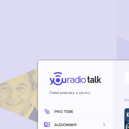
České podcasty a zprávy
Úv
PRO TEBE
AUDIOKNIHY