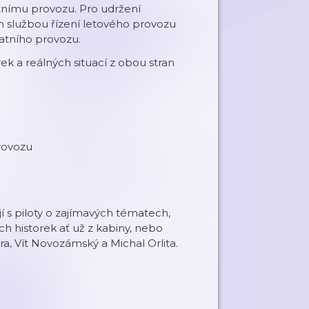
atnímu provozu. Pro udržení
 službou řízení letového provozu
tatního provozu.
ek a reálných situací z obou stran
provozu
í s piloty o zajímavých tématech,
h historek ať už z kabiny, nebo
, Vít Novozámský a Michal Orlita.