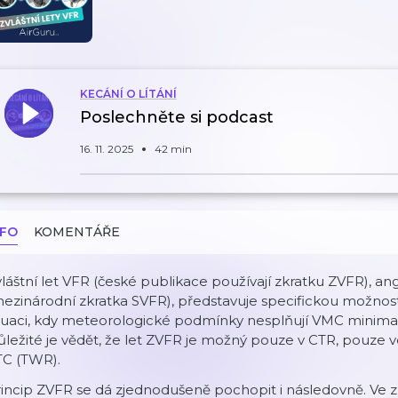
KECÁNÍ O LÍTÁNÍ
Poslechněte si podcast
16. 11. 2025
42 min
NFO
KOMENTÁŘE
láštní let VFR (české publikace používají zkratku ZVFR), ang
ezinárodní zkratka SVFR), představuje specifickou možnost, j
tuaci, kdy meteorologické podmínky nesplňují VMC minima 
ležité je vědět, že let ZVFR je možný pouze v CTR, pouze 
TC (TWR).
rincip ZVFR se dá zjednodušeně pochopit i následovně. V