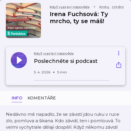
Když vypráví nápověda
Knihy
,
Umění
Irena Fuchsová: Ty
mrcho, ty se máš!
Když vypráví nápověda
Poslechněte si podcast
5. 4. 2026
5 min
INFO
KOMENTÁŘE
Nedávno mě napadlo, že se závistí jdou ruku v ruce
zlo, pomluva a šikana. Kdo závidí, ten i pomlouvá. To
velmi vychytrale dělají dospělí. Když někomu závidí