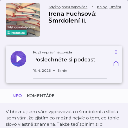
Když vypráví nápověda
Knihy
,
Umění
Irena Fuchsová:
Šmrdolení II.
Když vypráví nápověda
Poslechněte si podcast
19. 4. 2026
6 min
INFO
KOMENTÁŘE
V březnu jsem vám vypravovala o šmrdolení a slíbila
jsem vám, že zjistím co možná nejvíc o tom, co tohle
slovo vlastně znamená. Takže teď splním slib!