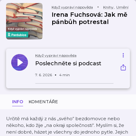
Když vypráví nápověda
Knihy
,
Umění
Irena Fuchsová: Jak mě
pánbůh potrestal
Když vypráví nápověda
Poslechněte si podcast
7. 6. 2026
4 min
INFO
KOMENTÁŘE
Určitě má každý z nás „svého“ bezdomovce nebo
někoho, kdo žije „na okraji společnosti“. Myslím si, že
není dobré, házet je všechny do jednoho pytle. Jejich