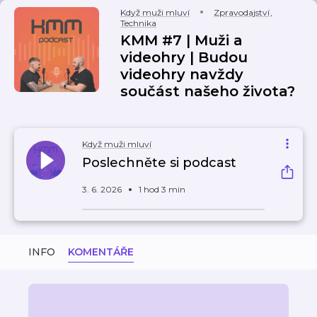
Když muži mluví
Zpravodajství
,
Technika
KMM #7 | Muži a
videohry | Budou
videohry navždy
součást našeho života?
Když muži mluví
Poslechněte si podcast
3. 6. 2026
1 hod 3 min
INFO
KOMENTÁŘE