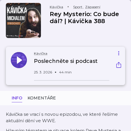
Kávička
Sport
,
Zápasení
Rey Mysterio: Co bude
dál? | Kávička 388
Kávička
Poslechněte si podcast
25. 3. 2026
44 min
INFO
KOMENTÁŘE
Kávička se vrací s novou epizodou, ve které řešíme
aktuální dění ve WWE.
Hlavním tématem je situace kolem Reye Mysteria a