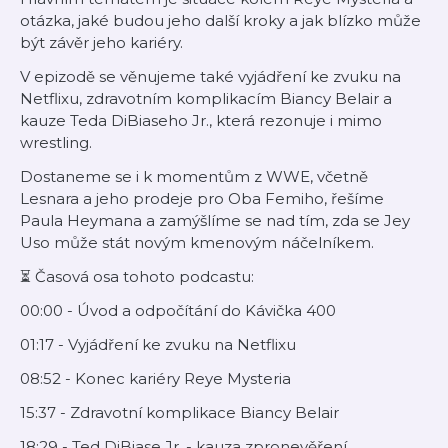
otázka, jaké budou jeho další kroky a jak blízko může
být závěr jeho kariéry.
V epizodě se věnujeme také vyjádření ke zvuku na
Netflixu, zdravotním komplikacím Biancy Belair a
kauze Teda DiBiaseho Jr., která rezonuje i mimo
wrestling.
Dostaneme se i k momentům z WWE, včetně
Lesnara a jeho prodeje pro Oba Femiho, řešíme
Paula Heymana a zamýšlíme se nad tím, zda se Jey
Uso může stát novým kmenovým náčelníkem.
⏳ Časová osa tohoto podcastu:
00:00 - Úvod a odpočítání do Kávička 400
01:17 - Vyjádření ke zvuku na Netflixu
08:52 - Konec kariéry Reye Mysteria
15:37 - Zdravotní komplikace Biancy Belair
18:29 - Ted DiBiase Jr. - kauza zpronevěření