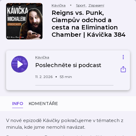
Kávička
Sport
,
Zápasení
Reigns vs. Punk,
Ciampův odchod a
cesta na Elimination
Chamber | Kávička 384
Kávička
Poslechněte si podcast
11. 2. 2026
53 min
INFO
KOMENTÁŘE
V nové epizodě Kávičky pokračujeme v tématech z
minula, kde jsme nemohli navázat.