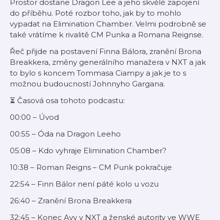
Prostor dostane Dragon Lee a jeho skvělé zapojení
do příběhu. Poté rozbor toho, jak by to mohlo
vypadat na Elimination Chamber. Velmi podrobně se
také vrátíme k rivalitě CM Punka a Romana Reignse.
Řeč přijde na postavení Finna Bálora, zranění Brona
Breakkera, změny generálního manažera v NXT a jak
to bylo s koncem Tommasa Ciampy a jak je to s
možnou budoucností Johnnyho Gargana.
⏳ Časová osa tohoto podcastu:
00:00 – Úvod
00:55 – Óda na Dragon Leeho
05:08 – Kdo vyhraje Elimination Chamber?
10:38 – Roman Reigns – CM Punk pokračuje
22:54 – Finn Bálor není páté kolo u vozu
26:40 – Zranění Brona Breakkera
32:45 – Konec Avy v NXT a ženské autority ve WWE