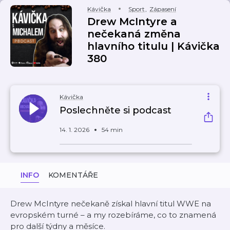
Kávička
Sport
,
Zápasení
Drew McIntyre a
nečekaná změna
hlavního titulu | Kávička
380
Kávička
Poslechněte si podcast
14. 1. 2026
54 min
INFO
KOMENTÁŘE
Drew McIntyre nečekaně získal hlavní titul WWE na
evropském turné – a my rozebíráme, co to znamená
pro další týdny a měsíce.