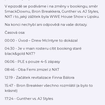
V epizodě se podíváme i na změny v bookingu, směr
SmackDownu, Bron Breakkera, Gunther vs. AJ Styles,
NXT i to, jaký zážitek byla WWE House Show v Lipsku.
Na konci nechybí ani odpovědi na vaše dotazy.
Časová osa:
00:00 - Úvod – Drew McIntyre to dokázal
04:30 - Je v main rosteru cítit booking staré
black&gold NXT?
06:06 - PLE s pouze 4–5 zápasy
08:46 - Oba Femi zmizel z NXT
12:19 - Začátek revitalizace Finna Bálora
15:47 - Bron Breakker všechno rozmlátil (a bylo to
krásné)
17:24 - Gunther vs. AJ Styles