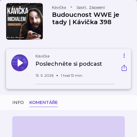
Kávička
Sport
,
Zápasení
Budoucnost WWE je
tady | Kávička 398
Kávička
Poslechněte si podcast
13. 5. 2026
1 hod 13 min
INFO
KOMENTÁŘE