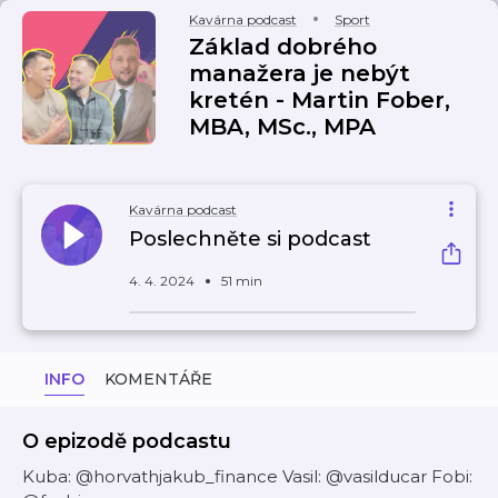
Kavárna podcast
Sport
Základ dobrého
manažera je nebýt
kretén - Martin Fober,
MBA, MSc., MPA
Kavárna podcast
Poslechněte si podcast
4. 4. 2024
51 min
INFO
KOMENTÁŘE
O epizodě podcastu
Kuba: @horvathjakub_finance Vasil: @vasilducar Fobi: