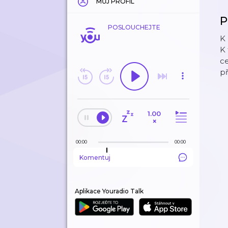
MŮJ PROFIL
P
POSLOUCHEJTE
K 
K 
ce
př
1.00
×
00:00
00:00
Komentuj
Aplikace Youradio Talk