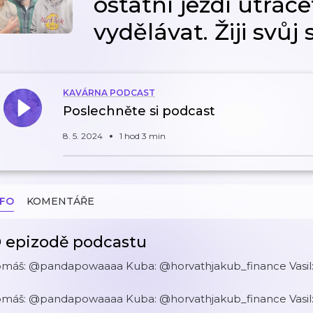
ostatní jezdí utráce
vydělávat. Žiji svůj 
KAVÁRNA PODCAST
Poslechněte si podcast
8. 5. 2024
1 hod 3 min
NFO
KOMENTÁŘE
 epizodě podcastu
omáš: @pandapowaaaa Kuba: @horvathjakub_finance Vasil:
omáš: @pandapowaaaa Kuba: @horvathjakub_finance Vasil: