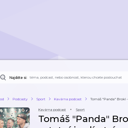
Najděte si:
od
Podcasty
Sport
Kavárna podcast
Tomáš "Panda" Brokl - 
Kavárna podcast
Sport
Tomáš "Panda" Bro