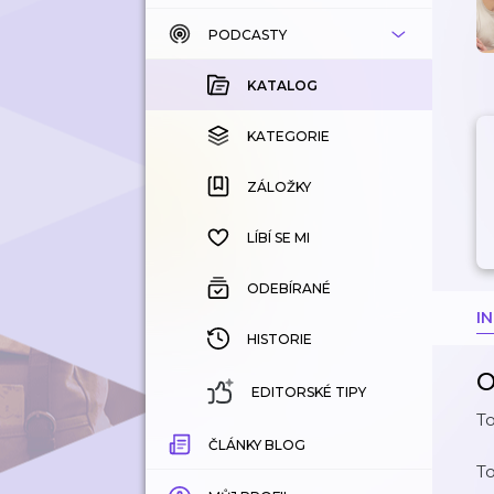
PODCASTY
KATALOG
KOUPENÉ
KATALOG
KATEGORIE
KATEGORIE
ZÁLOŽKY
ZÁLOŽKY
HISTORIE
LÍBÍ SE MI
ODEBÍRANÉ
I
HISTORIE
O
EDITORSKÉ TIPY
T
ČLÁNKY BLOG
T