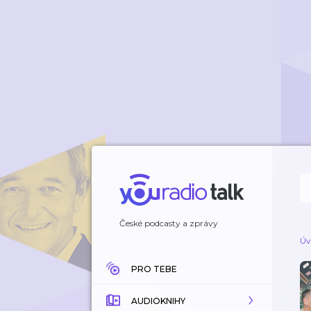
České podcasty a zprávy
Úv
PRO TEBE
AUDIOKNIHY