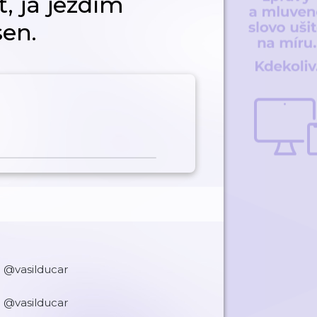
t, já jezdím
sen.
 @vasilducar
 @vasilducar