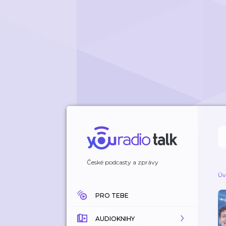
České podcasty a zprávy
Úv
PRO TEBE
AUDIOKNIHY