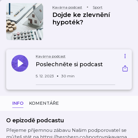
Kavárna podcast
Sport
Dojde ke zlevnění
hypoték?
Kavárna podcast
Poslechněte si podcast
5. 12. 2023
30 min
INFO
KOMENTÁŘE
O epizodě podcastu
Přejeme příjemnou zábavu Našim podporovatel se
můžeš stát na https://herohero.co/sportovnikavarna.