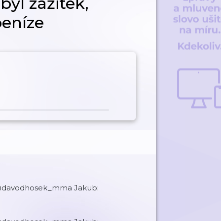
byl zážitek,
peníze
d: @davodhosek_mma Jakub: