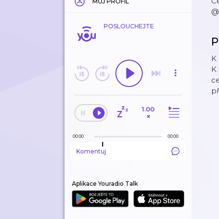
C
MŮJ PROFIL
@h
POSLOUCHEJTE
P
K 
K 
ce
př
1.00
×
00:00
00:00
Komentuj
Aplikace Youradio Talk