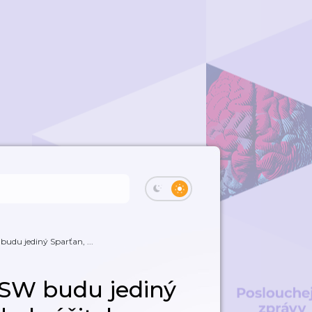
udu jediný Sparťan, ...
KSW budu jediný