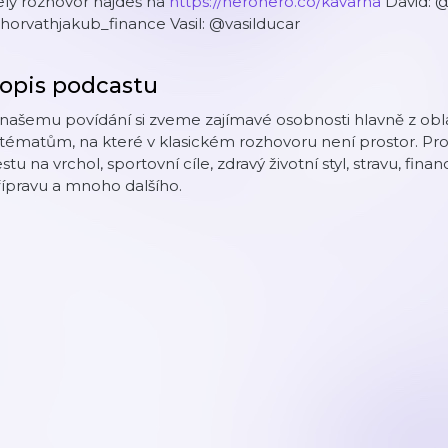
elý rozhovor najdeš na
https://herohero.co/kavarna
David: 
orvathjakub_finance Vasil: @vasilducar
opis podcastu
našemu povídání si zveme zajímavé osobnosti hlavně z oblasti
tématům, na které v klasickém rozhovoru není prostor. Prob
stu na vrchol, sportovní cíle, zdravý životní styl, stravu, fi
ípravu a mnoho dalšího.