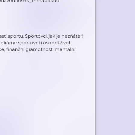
@davodhosek_mma Jakub:
 sportu. Sportovci, jak je neznáte!!!
íráme sportovní i osobní život,
nance, finanční gramotnost, mentální