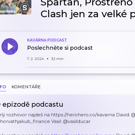
Sparťan, Prostřeno 
Clash jen za velké 
KAVÁRNA PODCAST
Poslechněte si podcast
7. 2. 2024
32 min
NFO
KOMENTÁŘE
 epizodě podcastu
elý rozhovor najdeš na https://herohero.co/kavarna Davi
orvathjakub_finance Vasil: @vasilducar