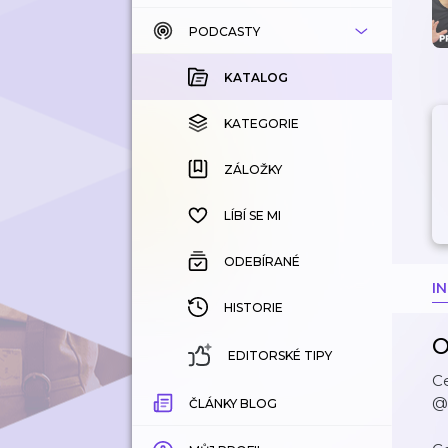
PODCASTY
KATALOG
KOUPENÉ
KATALOG
KATEGORIE
KATEGORIE
ZÁLOŽKY
ZÁLOŽKY
HISTORIE
LÍBÍ SE MI
ODEBÍRANÉ
I
HISTORIE
O
EDITORSKÉ TIPY
C
@h
ČLÁNKY BLOG