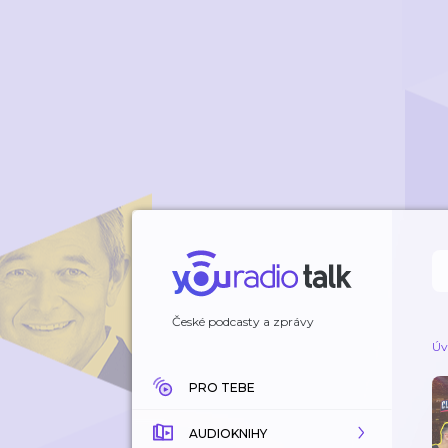
České podcasty a zprávy
Úv
PRO TEBE
AUDIOKNIHY