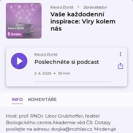
Káva o čtvrté
Zpravodajství
Vaše každodenní
inspirace: Viry kolem
nás
Káva o čtvrté
Poslechněte si podcast
2. 6. 2026
35 min
INFO
KOMENTÁŘE
Host: prof. RNDr. Libor Grubhoffer, ředitel
Biologického centra Akademie věd ČR. Dotazy
posílejte na adresu: dvojka@rozhlas.cz. Moderuje