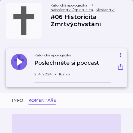
Katolická apologetika
Náboženství / spiritualita
,
Křesťanství
#06 Historicita
Zmrtvýchvstání
Katolická apologetika
Poslechněte si podcast
2. 4. 2024
16 min
INFO
KOMENTÁŘE