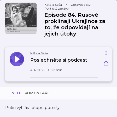
Káťa a Saša
Zpravodajství
,
Politické zprávy
Episode 84. Rusové
proklínají Ukrajince za
to, že odpovídají na
jejich útoky
Káťa a Saša
Poslechněte si podcast
4. 6. 2026
22 min
INFO
KOMENTÁŘE
Putin vyhlásil etapu pomsty