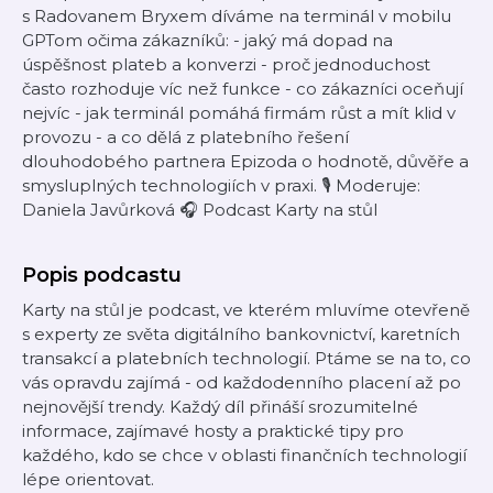
s Radovanem Bryxem díváme na terminál v mobilu
GPTom očima zákazníků: - jaký má dopad na
úspěšnost plateb a konverzi - proč jednoduchost
často rozhoduje víc než funkce - co zákazníci oceňují
nejvíc - jak terminál pomáhá firmám růst a mít klid v
provozu - a co dělá z platebního řešení
dlouhodobého partnera Epizoda o hodnotě, důvěře a
smysluplných technologiích v praxi. 🎙️ Moderuje:
Daniela Javůrková 🎧 Podcast Karty na stůl
Popis podcastu
Karty na stůl je podcast, ve kterém mluvíme otevřeně
s experty ze světa digitálního bankovnictví, karetních
transakcí a platebních technologií. Ptáme se na to, co
vás opravdu zajímá - od každodenního placení až po
nejnovější trendy. Každý díl přináší srozumitelné
informace, zajímavé hosty a praktické tipy pro
každého, kdo se chce v oblasti finančních technologií
lépe orientovat.