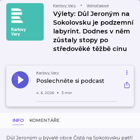
Karlovy Vary
Volnočasové
Výlety: Důl Jeroným na
Sokolovsku je podzemní
labyrint. Dodnes v něm
zůstaly stopy po
středověké těžbě cínu
Karlovy Vary
Poslechněte si podcast
4. 6. 2026
3 min
INFO
KOMENTÁŘE
Důl Jeroným u bývalé obce Čistá na Sokolovsku patří