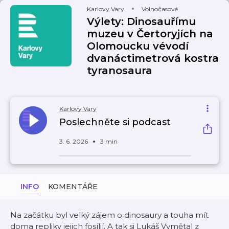
Karlovy Vary
Volnočasové
Výlety: Dinosauřímu
muzeu v Čertoryjích na
Olomoucku vévodí
dvanáctimetrová kostra
tyranosaura
Karlovy Vary
Poslechněte si podcast
3. 6. 2026
3 min
INFO
KOMENTÁŘE
Na začátku byl velký zájem o dinosaury a touha mít
doma repliky jejich fosílií. A tak si Lukáš Vymětal z