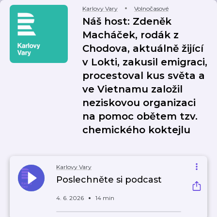
Karlovy Vary
Volnočasové
Náš host: Zdeněk
Macháček, rodák z
Chodova, aktuálně žijící
v Lokti, zakusil emigraci,
procestoval kus světa a
ve Vietnamu založil
neziskovou organizaci
na pomoc obětem tzv.
chemického koktejlu
Karlovy Vary
Poslechněte si podcast
4. 6. 2026
14 min