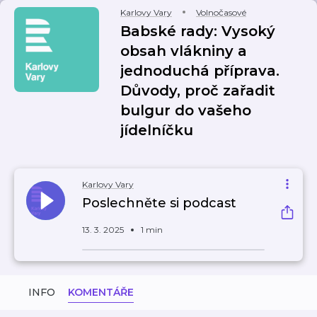
Karlovy Vary
Volnočasové
Babské rady: Vysoký
obsah vlákniny a
jednoduchá příprava.
Důvody, proč zařadit
bulgur do vašeho
jídelníčku
Karlovy Vary
Poslechněte si podcast
13. 3. 2025
1 min
INFO
KOMENTÁŘE