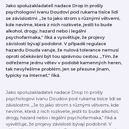
Jako spoluzakladateli nadace Drop In prošly
psychologovi Ivanu Doudovi pod rukama tisíce lidí
se závislostmi. „Je to jako strom s různými větvemi,
kde nevíme, která z nich rozkvete, jestli to bude
alkohol, drogy, hazard nebo i legální
psychofarmaka,“ říká a vysvětluje, že projevy
závislosti bývají podobné. V případě regulace
hazardu Douda varuje, že nulová tolerance nemusí
oproti očekávání být tou správnou cestou. „Tím, že
odřežeme jednu větev v podobě kamenných heren,
tak nevyřešíme problém, jen se přesune jinam,
typicky na internet,“ říká.
Jako spoluzakladateli nadace Drop In prošly
psychologovi Ivanu Doudovi pod rukama tisíce lidí se
závislostmi. „Je to jako strom s různými větvemi, kde
nevíme, která z nich rozkvete, jestli to bude alkohol,
drogy, hazard nebo i legální psychofarmaka,“ říká a
vysvětluje, že projevy závislosti bývají podobné. V